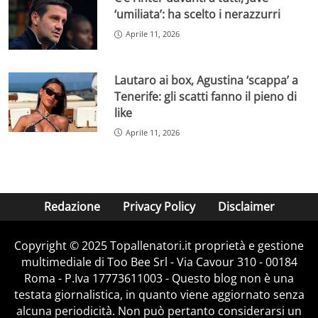
‘umiliata’: ha scelto i nerazzurri
Aprile 11, 2026
Lautaro ai box, Agustina ‘scappa’ a
Tenerife: gli scatti fanno il pieno di
like
Aprile 11, 2026
Redazione
Privacy Policy
Disclaimer
Copyright © 2025 Topallenatori.it proprietà e gestione
multimediale di Too Bee Srl - Via Cavour 310 - 00184
Roma - P.Iva 17773611003 - Questo blog non è una
testata giornalistica, in quanto viene aggiornato senza
alcuna periodicità. Non può pertanto considerarsi un