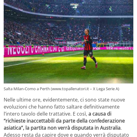
Salta Milan-Como a Perth (www.topallenatori.it – X Lega Serie A)
Nelle ultime ore, evidentemente, ci sono state nuove
evoluzioni che hanno fatto saltare definitivamente
l’intero tavolo delle trattative. E così,
a causa di
“richieste inaccettabili da parte della confederazione
asiatica”, la partita non verrà disputata in Australia
.
Adesso resta da capire dove e quando verrà disputato