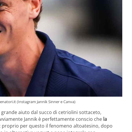
enatori.it (Instagram Jannik Sinner e Canva)
grande aiuto dal succo di cetriolini sottaceto,
Ovviamente Jannik è perfettamente conscio che
la
: proprio per questo il fenomeno altoatesino, dopo