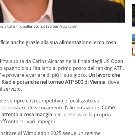
ne a tutti - Topallenatori.it (Screen YouTube)
rficie anche grazie alla sua alimentazione: ecco cosa
tta subita da Carlos Alcaraz nella finale degli US Open.
o spagnolo sull’italiano al primo posto del ranking ATP,
 e provare a variare di più il suo gioco.
Un lavoro che
 di Riad e poi anche nel torneo ATP 500 di Vienna
, dove
l servizio.
ere sempre così competitivo e focalizzato sui
 conquistare c’è sicuramente l’alimentazione.
Come
to attento a cosa mangia
per preservare la propria
affrontare i vari impegni.
 vincitore di Wimbledon 2025 segue un regime