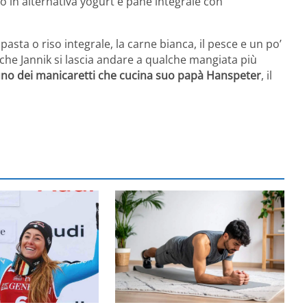
 o in alternativa yogurt e pane integrale con
asta o riso integrale, la carne bianca, il pesce e un po’
che Jannik si lascia andare a qualche mangiata più
no dei manicaretti che cucina suo papà Hanspeter
, il