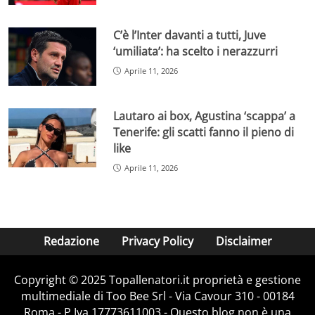
C’è l’Inter davanti a tutti, Juve
‘umiliata’: ha scelto i nerazzurri
Aprile 11, 2026
Lautaro ai box, Agustina ‘scappa’ a
Tenerife: gli scatti fanno il pieno di
like
Aprile 11, 2026
Redazione
Privacy Policy
Disclaimer
Copyright © 2025 Topallenatori.it proprietà e gestione
multimediale di Too Bee Srl - Via Cavour 310 - 00184
Roma - P.Iva 17773611003 - Questo blog non è una