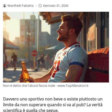
Manfredi Falcetta
-
Gennaio 31, 2026
Non è detto che l'alcool faccia male - www.TopAllenatori.it
Davvero uno sportivo non beve o esiste piuttosto un
limite da non superare quando si va al pub? La verità
scientifica è quella che segue.