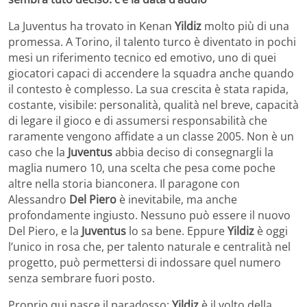
La Juventus ha trovato in Kenan
Yildiz
molto più di una
promessa. A Torino, il talento turco è diventato in pochi
mesi un riferimento tecnico ed emotivo, uno di quei
giocatori capaci di accendere la squadra anche quando
il contesto è complesso. La sua crescita è stata rapida,
costante, visibile: personalità, qualità nel breve, capacità
di legare il gioco e di assumersi responsabilità che
raramente vengono affidate a un classe 2005. Non è un
caso che la
Juventus
abbia deciso di consegnargli la
maglia numero 10, una scelta che pesa come poche
altre nella storia bianconera. Il paragone con
Alessandro
Del Piero
è inevitabile, ma anche
profondamente ingiusto. Nessuno può essere il nuovo
Del Piero, e la
Juventus
lo sa bene. Eppure
Yildiz
è oggi
l’unico in rosa che, per talento naturale e centralità nel
progetto, può permettersi di indossare quel numero
senza sembrare fuori posto.
Proprio qui nasce il paradosso:
Yildiz
è il volto della