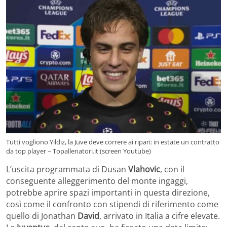
Tutti vogliono Yildiz, la Juve deve correre ai ripari: in estate un contratto
da top player – Topallenatori.it (screen Youtube)
L’uscita programmata di Dusan
Vlahovic
, con il
conseguente alleggerimento del monte ingaggi,
potrebbe aprire spazi importanti in questa direzione,
così come il confronto con stipendi di riferimento come
quello di Jonathan
David
, arrivato in Italia a cifre elevate.