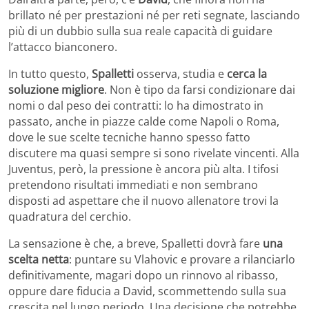
brillato né per prestazioni né per reti segnate, lasciando
più di un dubbio sulla sua reale capacità di guidare
l’attacco bianconero.
In tutto questo,
Spalletti
osserva, studia e
cerca la
soluzione migliore
. Non è tipo da farsi condizionare dai
nomi o dal peso dei contratti: lo ha dimostrato in
passato, anche in piazze calde come Napoli o Roma,
dove le sue scelte tecniche hanno spesso fatto
discutere ma quasi sempre si sono rivelate vincenti. Alla
Juventus, però, la pressione è ancora più alta. I tifosi
pretendono risultati immediati e non sembrano
disposti ad aspettare che il nuovo allenatore trovi la
quadratura del cerchio.
La sensazione è che, a breve, Spalletti dovrà fare
una
scelta netta
: puntare su Vlahovic e provare a rilanciarlo
definitivamente, magari dopo un rinnovo al ribasso,
oppure dare fiducia a David, scommettendo sulla sua
crescita nel lungo periodo. Una decisione che potrebbe