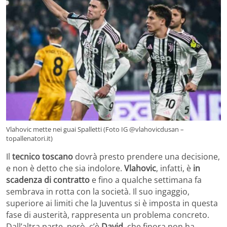
Vlahovic mette nei guai Spalletti (Foto IG @vlahovicdusan –
topallenatori.it)
Il
tecnico toscano
dovrà presto prendere una decisione,
e non è detto che sia indolore.
Vlahovic
, infatti, è
in
scadenza di contratto
e fino a qualche settimana fa
sembrava in rotta con la società. Il suo ingaggio,
superiore ai limiti che la Juventus si è imposta in questa
fase di austerità, rappresenta un problema concreto.
Dall’altra parte, però, c’è
David
, che finora non ha