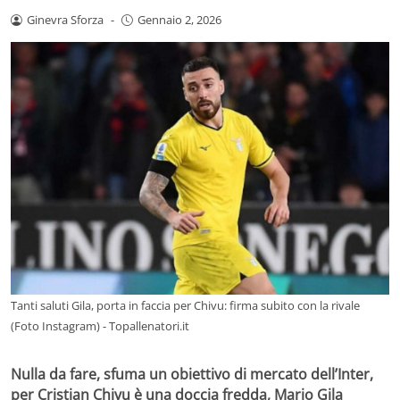
Ginevra Sforza
-
Gennaio 2, 2026
Tanti saluti Gila, porta in faccia per Chivu: firma subito con la rivale
(Foto Instagram) - Topallenatori.it
Nulla da fare, sfuma un obiettivo di mercato dell’Inter,
per Cristian Chivu è una doccia fredda, Mario Gila