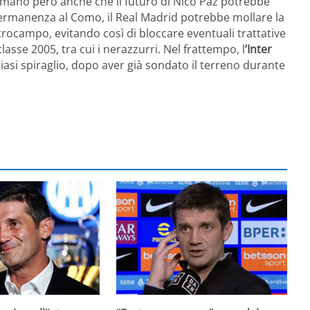
rmano però anche che il futuro di Nico Paz potrebbe
rmanenza al Como, il Real Madrid potrebbe mollare la
trocampo, evitando così di bloccare eventuali trattative
asse 2005, tra cui i nerazzurri. Nel frattempo, l
’Inter
iasi spiraglio, dopo aver già sondato il terreno durante