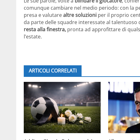
Le sue parole, volte a
blindare il giocatore
, confe
comunque cambiare nel medio periodo: con la pe
presa e valutare
altre soluzioni
per il proprio cen
da parte delle squadre interessate al talentuoso cl
resta alla finestra,
pronta ad approfittare di quals
l’estate.
ARTICOLI CORRELATI