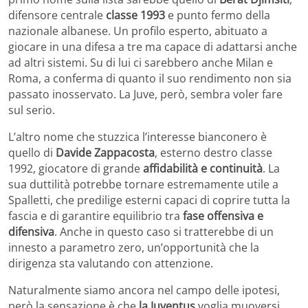
difensore centrale
classe 1993
e punto fermo della
nazionale albanese. Un profilo esperto, abituato a
giocare in una difesa a tre ma capace di adattarsi anche
ad altri sistemi. Su di lui ci sarebbero anche Milan e
Roma, a conferma di quanto il suo rendimento non sia
passato inosservato. La Juve, però, sembra voler fare
sul serio.
L’altro nome che stuzzica l’interesse bianconero è
quello di
Davide Zappacosta
, esterno destro classe
1992, giocatore di grande
affidabilità e continuità
. La
sua duttilità potrebbe tornare estremamente utile a
Spalletti, che predilige esterni capaci di coprire tutta la
fascia e di garantire equilibrio tra
fase offensiva e
difensiva
. Anche in questo caso si tratterebbe di un
innesto a parametro zero, un’opportunità che la
dirigenza sta valutando con attenzione.
Naturalmente siamo ancora nel campo delle ipotesi,
però la sensazione è che
la Juventus
voglia muoversi