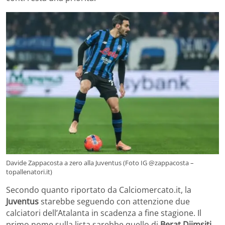
Davide Zappacosta a zero alla Juventus (Foto IG @zappacosta –
topallenatori.it)
Secondo quanto riportato da Calciomercato.it, la
Juventus
starebbe seguendo con attenzione due
calciatori dell’Atalanta in scadenza a fine stagione. Il
primo nome sulla lista sarebbe quello di
Berat Djimsiti
,