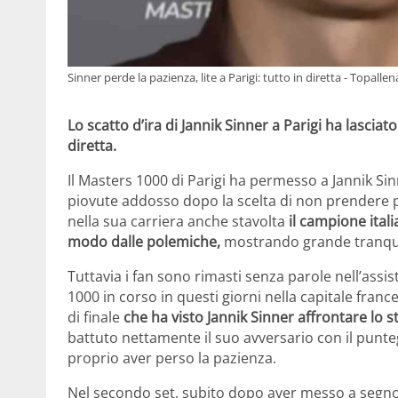
Sinner perde la pazienza, lite a Parigi: tutto in diretta - Topalle
Lo scatto d’ira di Jannik Sinner a Parigi ha lasciat
diretta.
Il Masters 1000 di Parigi ha permesso a Jannik Sin
piovute addosso dopo la scelta di non prendere p
nella sua carriera anche stavolta
il campione ital
modo dalle polemiche,
mostrando grande tranquill
Tuttavia i fan sono rimasti senza parole nell’assi
1000 in corso in questi giorni nella capitale france
di finale
che ha visto Jannik Sinner affrontare lo 
battuto nettamente il suo avversario con il punt
proprio aver perso la pazienza.
Nel secondo set, subito dopo aver messo a segno il