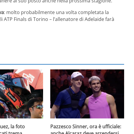
anere al suo posto anche nella prossima stagione.
va
: molto probabilmente una volta completata la
ATP Finals di Torino – l’allenatore di Adelaide farà
ez, la foto
Pazzesco Sinner, ora è ufficiale:
cati trema
anche Alcaraz deve arrendersi