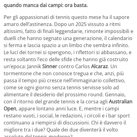
quando manca dai campi: ora basta.
Per gli appassionati di tennis questo mese ha il sapore
amaro dell’astinenza. Dopo un 2025 vissuto a ritmi
altissimi, fatto di finali leggendarie, rimonte impossibili e
duelli che hanno segnato una generazione, il calendario
si ferma e lascia spazio a un limbo che sembra infinito.
Le luci dei tornei si spengono, i riflettori si abbassano, e
resta soltanto l’eco delle sfide che hanno già costruito
un’epoca: Jannik
Sinner
contro Carlos
Alcaraz
. Un
tormentone che non conosce tregua e che, anzi, più
passa il tempo più cresce nell’immaginario collettivo,
come se ogni giorno senza tennis servisse solo ad
alimentare il desiderio del prossimo round. Gennaio,
con il ritorno del grande tennis e la corsa agli
Australian
Open
, appare lontano anni luce. E, mentre i campi
restano vuoti, i social, le redazioni, i circoli e i bar sport
continuano a riempirsi di discussioni. Chi è davvero il
migliore tra i due? Quale dei due diventerà il volto
assoluto del tennis moderno?