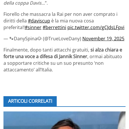
della coppa Davis…
“.
Fiorello che massacra la Rai per non aver comprato i
diritti della
#daviscup
è la mia nuova cosa
preferita!!
#sinner
#berrettini
pic.twitter.com/gCJdsLFpvi
— 🐾DanySpina🐶 (@TrueLoveDany)
November 19, 2025
Finalmente, dopo tanti attacchi gratuiti,
si alza chiara e
forte una voce a difesa di Jannik Sinner
, ormai abituato
a sopportare critiche su un suo presunto ‘non
attaccamento’ all’Italia.
ARTICOLI CORRELATI