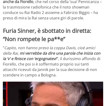
anche da Fiorello
, che nel corso della ‘sua’ Pennicanza –
la trasmissione radiofonica che il noto showman
conduce su Rai Radio 2 assieme a Fabrizio Biggio – ha
preso di mira la Rai senza usare giri di parole.
Furia Sinner, è sbottato in diretta:
“Non rompete le pa**e”
“
Capito, non hanno preso la coppa Davis, cioè amici
della Rai,
mi verrebbe da dire una parola che inizia con
la ‘v’ e finisce con ‘ergognatevi’
“, il durissimo affondo di
Fiorello, che poi si è soffermato proprio sui tanti
attacchi ricevuti da Jannik per la sua decisione di non
scendere in campo a Bologna.