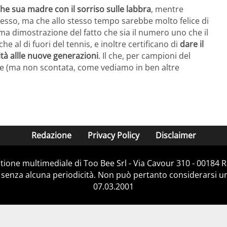
he sua madre con il sorriso sulle labbra
, mentre
pesso, ma che allo stesso tempo sarebbe molto felice di
ima dimostrazione del fatto che sia il numero uno che il
l di fuori del tennis, e inoltre certificano di
dare il
lità allle nuove generazioni
. Il che, per campioni del
re (ma non scontata, come vediamo in ben altre
Redazione
Privacy Policy
Disclaimer
stione multimediale di Too Bee Srl - Via Cavour 310 - 00184
 senza alcuna periodicità. Non può pertanto considerarsi un 
07.03.2001