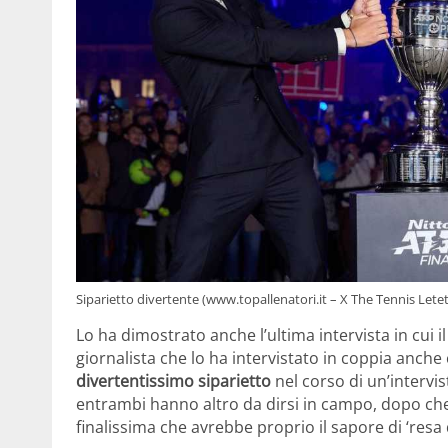
Siparietto divertente (www.topallenatori.it – X The Tennis Letet
Lo ha dimostrato anche l’ultima intervista in cui
giornalista che lo ha intervistato in coppia anch
divertentissimo siparietto
nel corso di un’intervi
entrambi hanno altro da dirsi in campo, dopo che 
finalissima che avrebbe proprio il sapore di ‘resa 