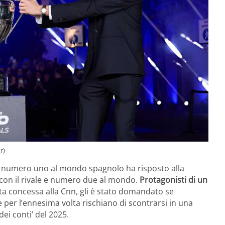
r)
 il numero uno al mondo spagnolo ha risposto alla
e con il rivale e numero due al mondo.
Protagonisti di un
sta concessa alla Cnn, gli è stato domandato se
per l’ennesima volta rischiano di scontrarsi in una
dei conti’ del 2025.