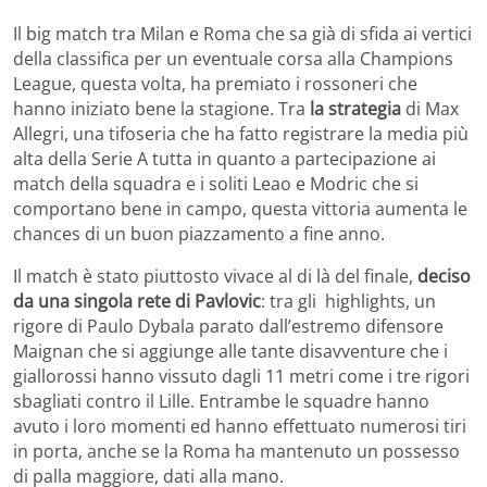
Il big match tra Milan e Roma che sa già di sfida ai vertici
della classifica per un eventuale corsa alla Champions
League, questa volta, ha premiato i rossoneri che
hanno iniziato bene la stagione. Tra
la strategia
di Max
Allegri, una tifoseria che ha fatto registrare la media più
alta della Serie A tutta in quanto a partecipazione ai
match della squadra e i soliti Leao e Modric che si
comportano bene in campo, questa vittoria aumenta le
chances di un buon piazzamento a fine anno.
Il match è stato piuttosto vivace al di là del finale,
deciso
da una singola rete di Pavlovic
: tra gli highlights, un
rigore di Paulo Dybala parato dall’estremo difensore
Maignan che si aggiunge alle tante disavventure che i
giallorossi hanno vissuto dagli 11 metri come i tre rigori
sbagliati contro il Lille. Entrambe le squadre hanno
avuto i loro momenti ed hanno effettuato numerosi tiri
in porta, anche se la Roma ha mantenuto un possesso
di palla maggiore, dati alla mano.