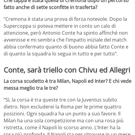
Che tappa è stata quella di Cremona dopo un percorso
fatto anche di sette sconfitte in trasferta?
“Cremona è stata una prova di forza notevole. Dopo la
Supercoppa si poteva mettere in conto un calo di
attenzione, però Antonio Conte ha spinto affinché non
avvenisse e mi sembra che l’impatto iniziale del match
abbia confermato quanto di buono abbia fatto Conte e
di quanto la squadra lo segua in tutto e per tutto”.
Conte, sarà triello con Chivu ed Allegri
La corsa scudetto è tra Milan, Napoli ed Inter? E chi vede
messa meglio tra le tre?
“Sì, la corsa è tra queste tre con la Juventus subito
dietro. Non escluderei la Roma per le prime quattro
posizioni. Ogni squadra ha un punto a suo favore. Il
Milan ha una sola competizione ma con una rosa più
ristretta, come il Napoli lo scorso anno. L’Inter ha la
rosa più profonda. Il Napoli sta per ritrovare in un mese