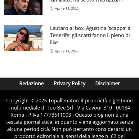
Aprile 11, 2026
Lautaro ai box, Agustina ‘scappa’ a
Tenerife: gli scatti fanno il pieno di
like
Aprile 11, 2026
Redazione
Privacy Policy
Disclaimer
Copyright © 2025 Topallenatori.it proprietà e gestione
multimediale di Too Bee Srl - Via Cavour 310 - 00184
Roma - P.Iva 17773611003 - Questo blog non è una
testata giornalistica, in quanto viene aggiornato senza
alcuna periodicità. Non può pertanto considerarsi un
prodotto editoriale ai sensi della legge n. 62 del