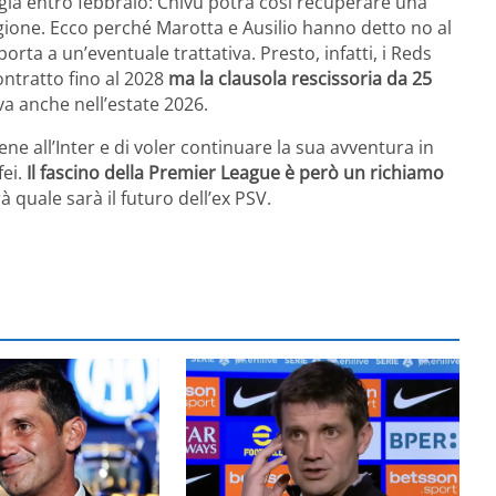
ià entro febbraio: Chivu potrà così recuperare una
ione. Ecco perché Marotta e Ausilio hanno detto no al
ta a un’eventuale trattativa. Presto, infatti, i Reds
ontratto fino al 2028
ma la clausola rescissoria da 25
iva anche nell’estate 2026.
ne all’Inter e di voler continuare la sua avventura in
fei.
Il fascino della Premier League è però un richiamo
à quale sarà il futuro dell’ex PSV.