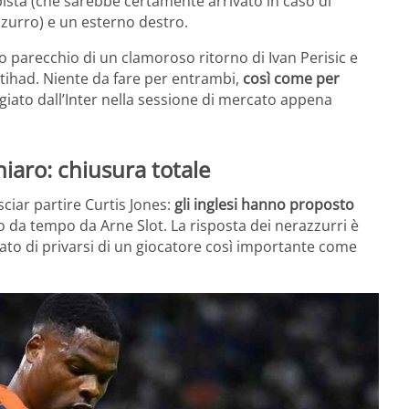
sta (che sarebbe certamente arrivato in caso di
zzurro) e un esterno destro.
to parecchio di un clamoroso ritorno di Ivan Perisic e
ttihad. Niente da fare per entrambi,
così come per
giato dall’Inter nella sessione di mercato appena
hiaro: chiusura totale
sciar partire Curtis Jones:
gli inglesi hanno proposto
o da tempo da Arne Slot. La risposta dei nerazzurri è
tato di privarsi di un giocatore così importante come