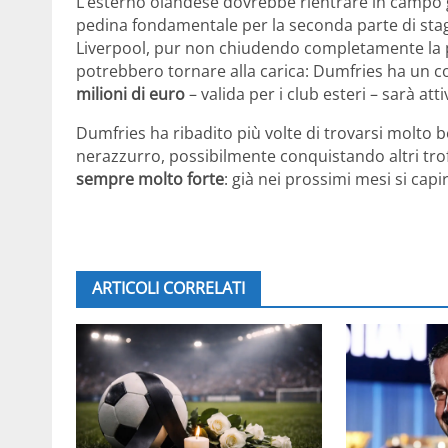
L’esterno olandese dovrebbe rientrare in campo g
pedina fondamentale per la seconda parte di stag
Liverpool, pur non chiudendo completamente la por
potrebbero tornare alla carica: Dumfries ha un c
milioni di euro
– valida per i club esteri – sarà att
Dumfries ha ribadito più volte di trovarsi molto be
nerazzurro, possibilmente conquistando altri tro
sempre molto forte
: già nei prossimi mesi si capir
ARTICOLI CORRELATI