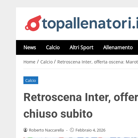
News
Calcio
Altri Sport
Allenamento
/
/
Home
Calcio
Retroscena Inter, offerta oscena: Maro
Calcio
Retroscena Inter, offe
chiuso subito
Roberto Naccarella
-
Febbraio 4, 2026