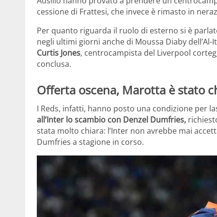
Ausilio hanno provato a prendere un centrocampi
cessione di Frattesi, che invece è rimasto in nera
Per quanto riguarda il ruolo di esterno si è parla
negli ultimi giorni anche di Moussa Diaby dell’Al-I
Curtis Jones
, centrocampista del Liverpool corteg
conclusa.
Offerta oscena, Marotta è stato c
I Reds, infatti, hanno posto una condizione per la
all’Inter lo scambio con Denzel Dumfries,
richiest
stata molto chiara: l’Inter non avrebbe mai accet
Dumfries a stagione in corso.