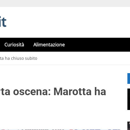
Curiosità
Alimentazione
tta ha chiuso subito
rta oscena: Marotta ha