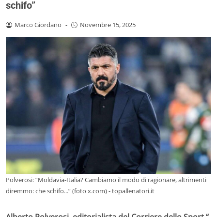
schifo”
Marco Giordano
-
Novembre 15, 2025
Polverosi: “Moldavia-Italia? Cambiamo il modo di ragionare, altrimenti
diremmo: che schifo...” (foto x.com) - topallenatori.it
Alberto Polverosi, editorialista del Corriere dello Sport “