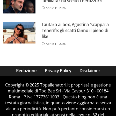
‘umiliata’: ha scelto i nerazzurri
Aprile 11, 2026
Lautaro ai box, Agustina ‘scappa’ a
Tenerife: gli scatti fanno il pieno di
like
Aprile 11, 2026
Redazione
Privacy Policy
Disclaimer
Copyright © 2025 Topallenatori.it proprietà e gestione
multimediale di Too Bee Srl - Via Cavour 310 - 00184
Roma - P.Iva 17773611003 - Questo blog non è una
testata giornalistica, in quanto viene aggiornato senza
alcuna periodicità. Non può pertanto considerarsi un
prodotto editoriale ai sensi della legge n. 62 del