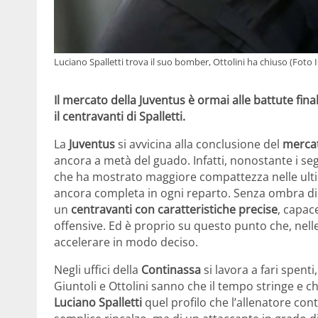
Luciano Spalletti trova il suo bomber, Ottolini ha chiuso (Foto 
Il mercato della Juventus è ormai alle battute fi
il centravanti di Spalletti.
La
Juventus
si avvicina alla conclusione del
merca
ancora a metà del guado. Infatti, nonostante i se
che ha mostrato maggiore compattezza nelle ulti
ancora completa in ogni reparto. Senza ombra di d
un
centravanti con caratteristiche precise
, capac
offensive. Ed è proprio su questo punto che, nelle
accelerare in modo deciso.
Negli uffici della
Continassa
si lavora a fari spenti
Giuntoli e Ottolini sanno che il tempo stringe e c
Luciano Spalletti
quel profilo che l’allenatore con