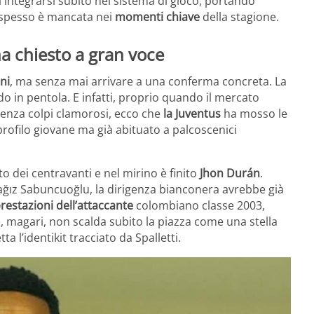
 integrarsi subito nel sistema di gioco, portando
e spesso è mancata nei
momenti chiave
della stagione.
 ha chiesto a gran voce
ni
, ma senza mai arrivare a una conferma concreta. La
o in pentola. E infatti, proprio quando il mercato
senza colpi clamorosi, ecco che
la Juventus
ha mosso le
ofilo giovane ma già abituato a palcoscenici
o dei centravanti e nel mirino è finito
Jhon Durán
.
ağız Sabuncuoğlu, la dirigenza bianconera avrebbe già
restazioni dell’attaccante
colombiano classe 2003,
 magari, non scalda subito la piazza come una stella
a l’identikit tracciato da Spalletti.