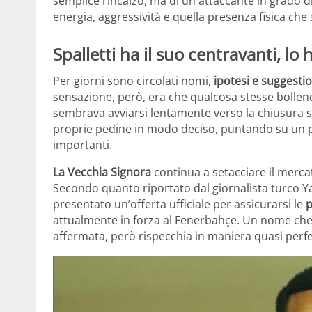
semplice rincalzo, ma di un attaccante in grado di
energia, aggressività e quella presenza fisica ch
Spalletti ha il suo centravanti, lo
Per giorni sono circolati nomi,
ipotesi e suggestio
sensazione, però, era che qualcosa stesse bollend
sembrava avviarsi lentamente verso la chiusura 
proprie pedine in modo deciso, puntando su un pr
importanti.
La Vecchia Signora
continua a setacciare il mercat
Secondo quanto riportato dal giornalista turco Y
presentato un’offerta ufficiale per assicurarsi le
p
attualmente in forza al Fenerbahçe. Un nome che,
affermata, però rispecchia in maniera quasi perfett