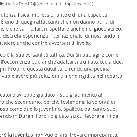
lini tratta (Foto IG @jaderduran11 – topallenatori.it)
potenza fisica impressionante e di una capacità
. È uno di quegli attaccanti che non danno punti di
one e che sanno farsi rispettare anche nel
gioco aereo
.
 discreta esperienza internazionale, dimostrando in
cidere anche contro avversari di livello.
ico
è la sua versatilità tattica. Durán può agire come
ll’occorrenza può anche adattarsi a un attacco a due,
gni
. Proprio questa duttilità lo rende una pedina
uole avere più soluzioni e meno rigidità nel reparto
iocatore avrebbe già dato il suo gradimento al
tro che secondario, perché testimonia la volontà di
ioso
come quello juventino. Spalletti, dal canto suo,
ndo in Durán il profilo giusto su cui lavorare fin da
però
la Juventus
non vuole farsi trovare impreparata.