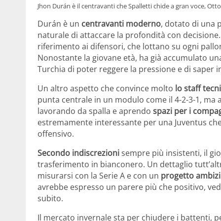
Jhon Durán è il centravanti che Spalletti chide a gran voce, Otto
Durán è un
centravanti moderno
, dotato di una 
naturale di attaccare la profondità con decisione
riferimento ai difensori, che lottano su ogni pall
Nonostante la giovane età, ha già accumulato una
Turchia di poter reggere la pressione e di saper in
Un altro aspetto che convince molto
lo staff tecn
punta centrale in un modulo come il 4-2-3-1, ma a
lavorando da spalla e aprendo
spazi per i compa
estremamente interessante per una Juventus che v
offensivo.
Secondo indiscrezioni
sempre più insistenti, il g
trasferimento in bianconero. Un dettaglio tutt’al
misurarsi con la Serie A e con un
progetto ambiz
avrebbe espresso un parere più che positivo, vede
subito.
Il mercato invernale sta per chiudere i battenti, 