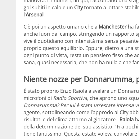
manovra. E i numeri, fin qui, raccontano una stagi
gol subiti in calo e un
City
tornato a lottare stabilm
l’
Arsenal
.
C’è poi un aspetto umano che a
Manchester
ha fa
anche fuori dal campo, stringendo un rapporto s
vive il quotidiano con intensità ma senza pesantez
proprio questo equilibrio. Eppure, dietro a una s
ogni punto di vista, resta un pensiero fisso che 
sana, quasi necessaria, che non ha nulla a che fare
Niente nozze per Donnarumma, pri
È stato proprio Enzo Raiola a svelare un Donnar
microfoni di
Radio
Sportiva
, che aprono uno squar
Donnarumma? Per lui è stata un’estate intensa vi
agente, sottolineando come l’approdo al City ab
risultati e del clima attorno al giocatore.
Raiola
ha
della determinazione del suo assistito: “Fra pochi 
tiene tantissimo. Questa estate voleva convolare