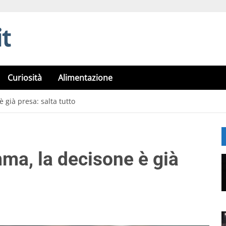
Curiosità
Alimentazione
già presa: salta tutto
a, la decisone è già