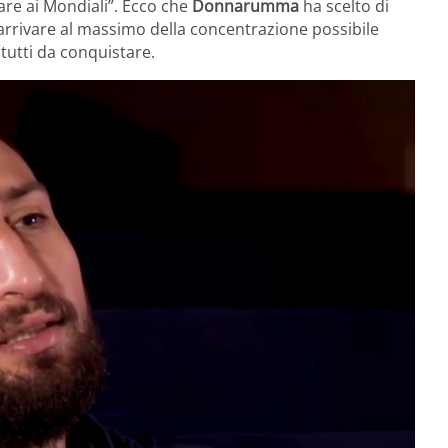
are ai Mondiali”. Ecco che
Donnarumma
ha scelto di
 arrivare al massimo della concentrazione possibile
tutti da conquistare.