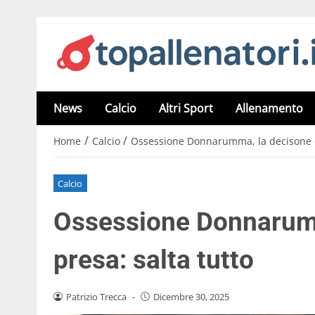
News
Calcio
Altri Sport
Allenamento
/
/
Home
Calcio
Ossessione Donnarumma, la decisone è 
Calcio
Ossessione Donnarumm
presa: salta tutto
Patrizio Trecca
-
Dicembre 30, 2025