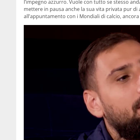
l’impegno azzurro. Vuole con tutto se stesso and
mettere in pausa anche la sua vita privata pur di
all’appuntamento con i Mondiali di calcio, ancora 