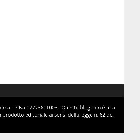
 Roma - P.Iva 17773611003 - Questo blog non è una
prodotto editoriale ai sensi della legge n. 62 del