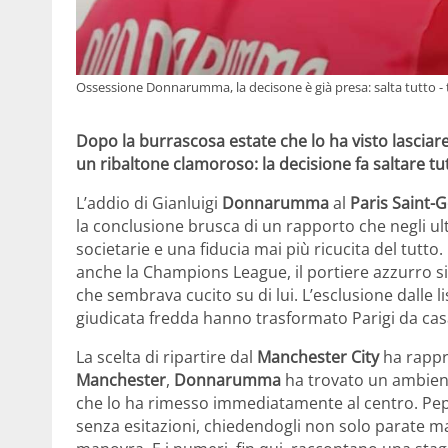
Ossessione Donnarumma, la decisone è già presa: salta tutto - 
Dopo la burrascosa estate che lo ha visto lascia
un ribaltone clamoroso: la decisione fa saltare tu
L’addio di Gianluigi
Donnarumma
al
Paris Saint-
la conclusione brusca di un rapporto che negli ult
societarie e una fiducia mai più ricucita del tutto.
anche la Champions League, il portiere azzurro s
che sembrava cucito su di lui. L’esclusione dalle 
giudicata fredda hanno trasformato Parigi da casa 
La scelta di ripartire dal
Manchester City
ha rappr
Manchester
,
Donnarumma
ha trovato un ambien
che lo ha rimesso immediatamente al centro. Pe
senza esitazioni, chiedendogli non solo parate ma