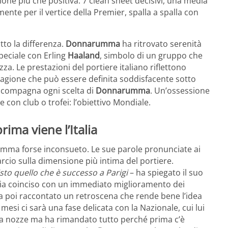
one più che positiva: 7 clean sheet decisivi, una media
ente per il vertice della Premier, spalla a spalla con
tto la differenza.
Donnarumma
ha ritrovato serenità
peciale con Erling
Haaland
, simbolo di un gruppo che
za. Le prestazioni del portiere italiano riflettono
tagione che può essere definita soddisfacente sotto
accompagna ogni scelta di
Donnarumma
. Un’ossessione
 con club o trofei: l’obiettivo Mondiale.
ma viene l’Italia
umma forse inconsueto. Le sue parole pronunciate ai
cio sulla dimensione più intima del portiere.
sto quello che è successo a Parigi
– ha spiegato il suo
bia coinciso con un immediato miglioramento dei
 poi raccontato un retroscena che rende bene l’idea
mesi ci sarà una fase delicata con la Nazionale, cui lui
 a nozze ma ha rimandato tutto perché prima c’è