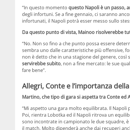
“In questo momento
questo Napoli è un passo, an
degli infortuni. Se a fine gennaio, ci saranno anco
infortunati, il Napoli potrà esser messo sullo stess
Da questo punto di vista, Mainoo risolverebbe tut
“No. Non so fino a che punto possa essere deter
sembra uno dalle caratteristiche più offensive, for
non è detto che in una stagione del genere, così s
servirebbe subito
, non a fine mercato: le sue qu
fare bene”.
Allegri, Conte e l’importanza del
Martino, che tipo di gara si aspetta tra Conte ed 
“Mi aspetto una gara molto equilibrata. Il Napoli 
Poi, rientra Lobotka ed il Napoli ritrova un equilib
sono incontrate in campionato le due squadre, è arr
il match. Molto dipenderà anche dai recuperi an