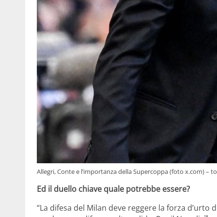
Allegri, Conte e l’importanza della Supercoppa (foto x.com) – to
Ed il duello chiave quale potrebbe essere?
“La difesa del Milan deve reggere la forza d’urt