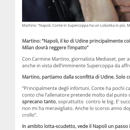
Martino: "Napoli, Conte in Supercoppa ha un Lobotka in più. Mil
Martino: “Napoli, il ko di Udine principalmente co
Milan dovrà reggere l’impatto”
Con Carmine Martino, giornalista Mediaset, per an
anche in vista dell’imminente Supercoppa da affro
Martino, partiamo dalla sconfitta di Udine. Solo c
“Principalmente degli infortuni. Conte ha pochi cam
conto che l’allenatore pretende molto dal punto di
sprecano tanto
, soprattutto contro le big. E’ s
non mi ha meravigliato. Anche lo scorso anno dop
crollo”.
In ambito lotta-scudetto, vede il Napoli un passo i