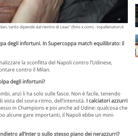
an, tanto dipende dal rientro di Leao" (foto x.com) - topallenatori.it
lpa degli infortuni. In Supercoppa match equilibrato: il
alizzare la sconfitta del Napoli contro l’Udinese,
ntare contro il Milan.
olpa degli infortuni?
bi, anzi li ha solo sulle fasce. Non è facile, tenendo
 vista del sovra-ritmo, dell’intensità.
I calciatori azzurri
uccesso in Champions e poi anche ad Udine: qualcosa che
o alcune gare importanti, il Napoli ebbe un mini-
ndietro all’Inter o sullo stesso piano dei nerazzurri?