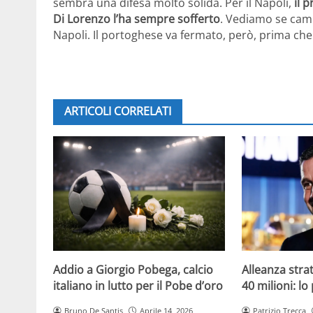
sembra una difesa molto solida. Per il Napoli,
il 
Di Lorenzo l’ha sempre sofferto
. Vediamo se camb
Napoli. Il portoghese va fermato, però, prima che
ARTICOLI CORRELATI
Addio a Giorgio Pobega, calcio
Alleanza strat
italiano in lutto per il Pobe d’oro
40 milioni: lo
Bruno De Santis
Aprile 14, 2026
Patrizio Trecca