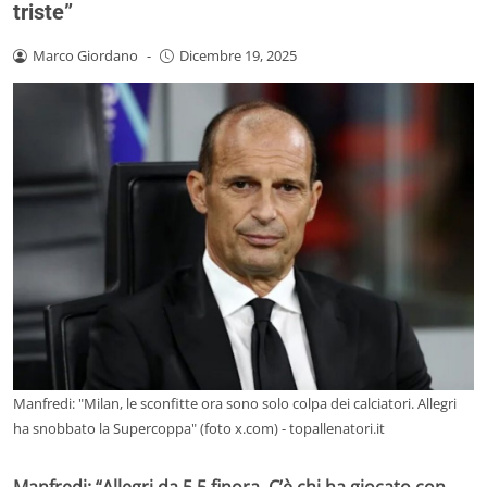
triste”
Marco Giordano
-
Dicembre 19, 2025
Manfredi: "Milan, le sconfitte ora sono solo colpa dei calciatori. Allegri
ha snobbato la Supercoppa" (foto x.com) - topallenatori.it
Manfredi: “Allegri da 5.5 finora. C’è chi ha giocato con