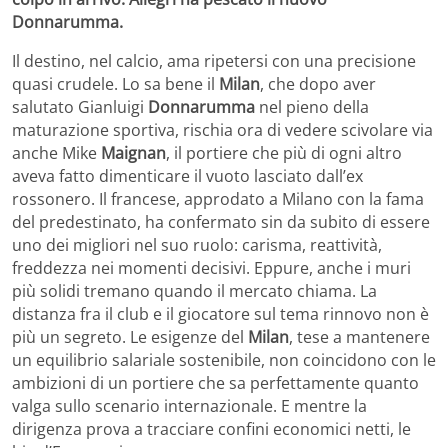
Donnarumma.
Il destino, nel calcio, ama ripetersi con una precisione
quasi crudele. Lo sa bene il
Milan
, che dopo aver
salutato Gianluigi
Donnarumma
nel pieno della
maturazione sportiva, rischia ora di vedere scivolare via
anche Mike
Maignan
, il portiere che più di ogni altro
aveva fatto dimenticare il vuoto lasciato dall’ex
rossonero. Il francese, approdato a Milano con la fama
del predestinato, ha confermato sin da subito di essere
uno dei migliori nel suo ruolo: carisma, reattività,
freddezza nei momenti decisivi. Eppure, anche i muri
più solidi tremano quando il mercato chiama. La
distanza fra il club e il giocatore sul tema rinnovo non è
più un segreto. Le esigenze del
Milan
, tese a mantenere
un equilibrio salariale sostenibile, non coincidono con le
ambizioni di un portiere che sa perfettamente quanto
valga sullo scenario internazionale. E mentre la
dirigenza prova a tracciare confini economici netti, le