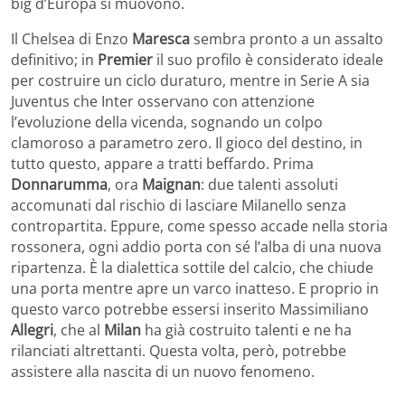
big d’Europa si muovono.
Il Chelsea di Enzo
Maresca
sembra pronto a un assalto
definitivo; in
Premier
il suo profilo è considerato ideale
per costruire un ciclo duraturo, mentre in Serie A sia
Juventus che Inter osservano con attenzione
l’evoluzione della vicenda, sognando un colpo
clamoroso a parametro zero. Il gioco del destino, in
tutto questo, appare a tratti beffardo. Prima
Donnarumma
, ora
Maignan
: due talenti assoluti
accomunati dal rischio di lasciare Milanello senza
contropartita. Eppure, come spesso accade nella storia
rossonera, ogni addio porta con sé l’alba di una nuova
ripartenza. È la dialettica sottile del calcio, che chiude
una porta mentre apre un varco inatteso. E proprio in
questo varco potrebbe essersi inserito Massimiliano
Allegri
, che al
Milan
ha già costruito talenti e ne ha
rilanciati altrettanti. Questa volta, però, potrebbe
assistere alla nascita di un nuovo fenomeno.