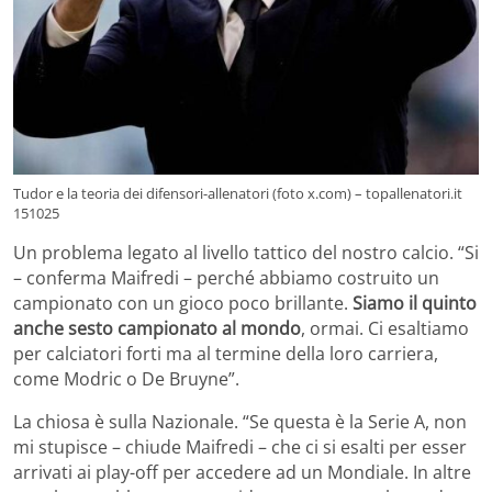
Tudor e la teoria dei difensori-allenatori (foto x.com) – topallenatori.it
151025
Un problema legato al livello tattico del nostro calcio. “Si
– conferma Maifredi – perché abbiamo costruito un
campionato con un gioco poco brillante.
Siamo il quinto
anche sesto campionato al mondo
, ormai. Ci esaltiamo
per calciatori forti ma al termine della loro carriera,
come Modric o De Bruyne”.
La chiosa è sulla Nazionale. “Se questa è la Serie A, non
mi stupisce – chiude Maifredi – che ci si esalti per esser
arrivati ai play-off per accedere ad un Mondiale. In altre