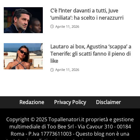
C’è l’Inter davanti a tutti, Juve
‘umiliata’: ha scelto i nerazzurri
Aprile 11, 2026
Lautaro ai box, Agustina ‘scappa’ a
Tenerife: gli scatti fanno il pieno di
like
Aprile 11, 2026
Redazione
Privacy Policy
Disclaimer
Copyright © 2025 Topallenatori.it proprietà e gestione
multimediale di Too Bee Srl - Via Cavour 310 - 00184
Roma - P.Iva 17773611003 - Questo blog non è una