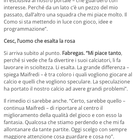
in esclusiva al nostro portale – che guarderò con
interesse. Perché da un lato c’è un pezzo del mio
passato, dall’altro una squadra che mi piace molto. Il
Como si sta mettendo in luce con gioco, idee e
programmazione”.
Cesc, l’uomo che esalta la rosa
Si arriva subito al punto.
Fabregas. “Mi piace tanto
,
perché si vede che fa divertire i suoi calciatori, li fa
lavorare in scioltezza. Li esalta. La grande differenza –
spiega Maifredi – è tra coloro i quali vogliono giocare al
calcio e quelli che vogliono speculare. La speculazione
ha portato il nostro calcio ad avere grandi problemi”.
Il rimedio ci sarebbe anche. “Certo, sarebbe quello –
continua Maifredi – di riportare al centro il
miglioramento della qualità del gioco e con esso la
fantasia. Qualcosa che stiamo perdendo e che mi fa
allontanare da tante partite. Oggi scelgo con sempre
maggiore attenzione cosa guardare e cosa no”.