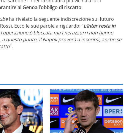
, ma sarebbe l’Inter la squadra più vicina a lui.
I
rantire al Genoa l’obbligo di riscatto
.
ube
ha rivelato la seguente indiscrezione sul futuro
Rossi. Ecco le sue parole a riguardo: “
L’Inter resta in
, l’operazione è bloccata ma i nerazzurri non hanno
 a questo punto, il Napoli proverà a inserirsi, anche se
catto
“.