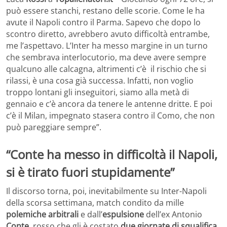
può essere stanchi, restano delle scorie. Come le ha
avute il Napoli contro il Parma. Sapevo che dopo lo
scontro diretto, avrebbero avuto difficoltà entrambe,
me l’aspettavo. L’Inter ha messo margine in un turno
che sembrava interlocutorio, ma deve avere sempre
qualcuno alle calcagna, altrimenti c’è il rischio che si
rilassi, è una cosa già successa. Infatti, non voglio
troppo lontani gli inseguitori, siamo alla metà di
gennaio e c’è ancora da tenere le antenne dritte. E poi
c’è il Milan, impegnato stasera contro il Como, che non
può pareggiare sempre”.
“Conte ha messo in difficoltà il Napoli,
si è tirato fuori stupidamente”
Il discorso torna, poi, inevitabilmente su Inter-Napoli
della scorsa settimana, match condito da mille
polemiche arbitrali
e dall’
espulsione
dell’ex Antonio
Conte
, rosso che gli è costato
due giornate di squalifica
.