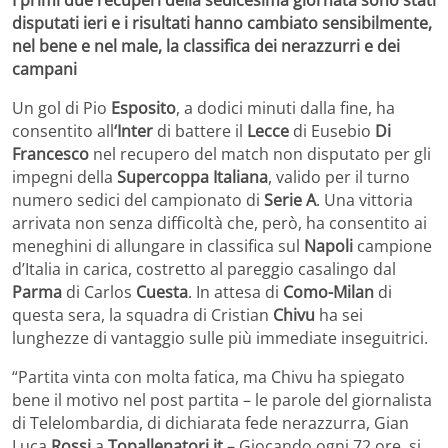
disputati ieri e i risultati hanno cambiato sensibilmente,
nel bene e nel male, la classifica dei nerazzurri e dei
campani
Un gol di Pio
Esposito
, a dodici minuti dalla fine, ha
consentito all
‘Inter
di battere il
Lecce
di Eusebio
Di
Francesco
nel recupero del match non disputato per gli
impegni della
Supercoppa Italiana
, valido per il turno
numero sedici del campionato di
Serie A
. Una vittoria
arrivata non senza difficoltà che, però, ha consentito ai
meneghini di allungare in classifica sul
Napoli
campione
d’Italia in carica, costretto al pareggio casalingo dal
Parma
di Carlos
Cuesta
. In attesa di
Como-Milan
di
questa sera, la squadra di Cristian
Chivu
ha sei
lunghezze di vantaggio sulle più immediate inseguitrici.
“Partita vinta con molta fatica, ma Chivu ha spiegato
bene il motivo nel post partita – le parole del giornalista
di Telelombardia, di dichiarata fede nerazzurra, Gian
Luca
Rossi
a
Topallenatori.it
– Giocando ogni 72 ore, si