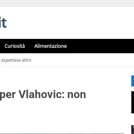
Curiosità
Alimentazione
n aspettava altro
 per Vlahovic: non