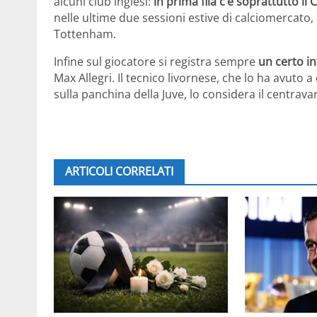
alcuni club inglesi:
in prima fila c’è soprattutto il 
nelle ultime due sessioni estive di calciomercato
Tottenham.
Infine sul giocatore si registra sempre
un certo in
Max Allegri. Il tecnico livornese, che lo ha avuto
sulla panchina della Juve, lo considera il centravan
ARTICOLI CORRELATI