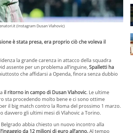
llenatori.it (Instagram Dusan Vlahovic)
sione è stata presa, era proprio ciò che voleva il
videnza la grande carenza in attacco della squadra
vid assente per un problema all’inguine,
Spalletti ha
iuttosto che affidarsi a Openda, finora senza dubbio
ia
il ritorno in campo di Dusan Vlahovic
. Le ultime
ero sta procedendo molto bene e ci sono ottime
già per il big match contro la Roma del prossimo 1 marzo.
 davvero gli ultimi mesi di Vlahovic a Torino.
i Belgrado abbia chiesto un nuovo incontro alla
’ingaggio da 12 milioni di euro all’anno.
Al tempo