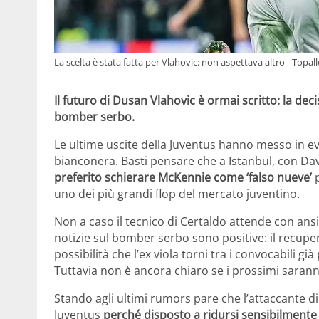
La scelta è stata fatta per Vlahovic: non aspettava altro - Topa
Il futuro di Dusan Vlahovic è ormai scritto: la deci
bomber serbo.
Le ultime uscite della Juventus hanno messo in e
bianconera. Basti pensare che a Istanbul, con Da
preferito schierare McKennie come ‘falso nueve’
p
uno dei più grandi flop del mercato juventino.
Non a caso il tecnico di Certaldo attende con ans
notizie sul bomber serbo sono positive: il recup
possibilità che l’ex viola torni tra i convocabili 
Tuttavia non è ancora chiaro se i prossimi saranno
Stando agli ultimi rumors pare che l’attaccante d
Juventus
perché disposto a ridursi sensibilmente l