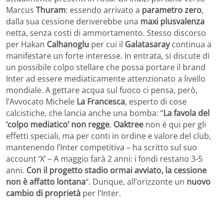
Marcus
Thuram
: essendo arrivato a
parametro zero
,
dalla sua cessione deriverebbe una
maxi plusvalenza
netta, senza costi di ammortamento. Stesso discorso
per Hakan
Calhanoglu
per cui il
Galatasaray
continua a
manifestare un forte interesse. In entrata, si discute di
un possibile colpo stellare che possa portare il brand
Inter ad essere mediaticamente attenzionato a livello
mondiale. A gettare acqua sul fuoco ci pensa, però,
l’Avvocato Michele
La Francesca
, esperto di cose
calcistiche, che lancia anche una bomba: “
La favola del
‘colpo mediatico’ non regge
.
Oaktree
non è qui per gli
effetti speciali, ma per conti in ordine e valore del club,
mantenendo l’Inter competitiva – ha scritto sul suo
account ‘X’ – A maggio farà 2 anni: i fondi restano 3-5
anni.
Con il progetto stadio ormai avviato, la cessione
non è affatto lontana
“. Dunque, all’orizzonte un
nuovo
cambio di proprietà
per l’Inter.