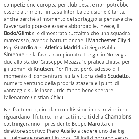
competizione europea per club pesa, e non potrebbe
essere altrimenti, in casa
Inter
. La delusione è tanta,
anche perché al momento del sorteggio si pensava che
l’avversario potesse essere abbordabile. Invece, il
Bodo/Glimt
si è dimostrato tutt’altro che una squadra
materasso, avendo battuto anche il
Manchester City
di
Pep
Guardiola
e l’
Atletico Madrid
di Diego Pablo
Simeone
nella fase a campionato. Tre gol in Norvegia,
due allo stadio ‘Giuseppe Meazza’ e pratica chiusa per
gli uomini di
Knutsen
. Per l’Inter, però, adesso è il
momento di concentrarsi sulla vittoria dello
Scudetto
, il
numero ventuno della propria stasera e i punti di
vantaggio sulle inseguitrici fanno bene sperare
l’allenatore Cristian
Chivu
.
Nel frattempo, circolano moltissime indiscrezioni che
riguardano il futuro. I mancati introiti della
Champions
costringeranno il presidente Beppe
Marotta
e il
direttore sportivo Piero
Ausilio
a cedere uno dei big
attualmente presenti in rosa. Gli indizi portano verso