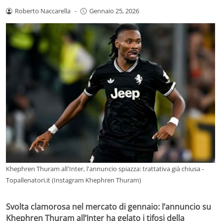
Roberto Naccarella
-
Gennaio 25, 2026
Khephren Thuram all'Inter, l'annuncio spiazza: trattativa già chiusa -
Topallenatori.it (Instagram Khephren Thuram)
Svolta clamorosa nel mercato di gennaio: l’annuncio su
Khephren Thuram all’Inter ha gelato i tifosi della