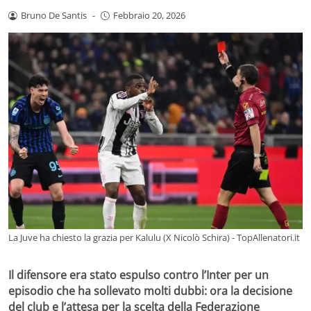
Bruno De Santis
-
Febbraio 20, 2026
La Juve ha chiesto la grazia per Kalulu (X Nicolò Schira) - TopAllenatori.it
Il difensore era stato espulso contro l’Inter per un
episodio che ha sollevato molti dubbi: ora la decisione
del club e l’attesa per la scelta della Federazione