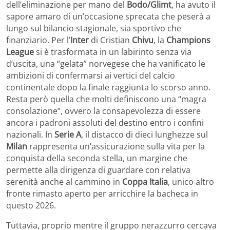
dell’eliminazione per mano del
Bodo/Glimt
, ha avuto il
sapore amaro di un’occasione sprecata che peserà a
lungo sul bilancio stagionale, sia sportivo che
finanziario. Per l’
Inter
di Cristian
Chivu
, la
Champions
League
si è trasformata in un labirinto senza via
d’uscita, una “gelata” norvegese che ha vanificato le
ambizioni di confermarsi ai vertici del calcio
continentale dopo la finale raggiunta lo scorso anno.
Resta però quella che molti definiscono una “magra
consolazione”, ovvero la consapevolezza di essere
ancora i padroni assoluti del destino entro i confini
nazionali. In
Serie A
, il distacco di dieci lunghezze sul
Milan
rappresenta un’assicurazione sulla vita per la
conquista della seconda stella, un margine che
permette alla dirigenza di guardare con relativa
serenità anche al cammino in
Coppa
Italia
, unico altro
fronte rimasto aperto per arricchire la bacheca in
questo 2026.
Tuttavia, proprio mentre il gruppo nerazzurro cercava