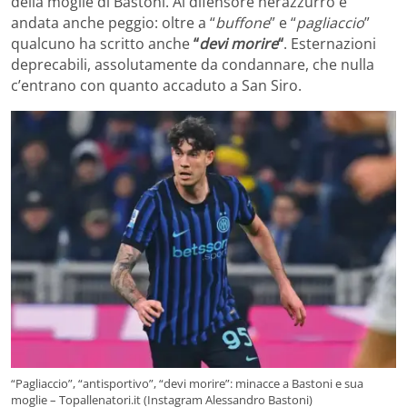
della moglie di Bastoni. Al difensore nerazzurro è
andata anche peggio: oltre a “
buffone
” e “
pagliaccio
”
qualcuno ha scritto anche
“
devi morire
“
. Esternazioni
deprecabili, assolutamente da condannare, che nulla
c’entrano con quanto accaduto a San Siro.
“Pagliaccio”, “antisportivo”, “devi morire”: minacce a Bastoni e sua
moglie – Topallenatori.it (Instagram Alessandro Bastoni)