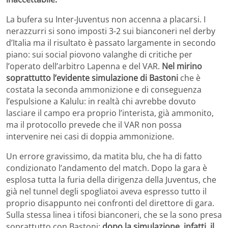
La bufera su Inter-Juventus non accenna a placarsi. I
nerazzurri si sono imposti 3-2 sui bianconeri nel derby
d’Italia ma il risultato è passato largamente in secondo
piano: sui social piovono valanghe di critiche per
l’operato dell’arbitro Lapenna e del VAR.
Nel mirino
soprattutto l’evidente simulazione di Bastoni
che è
costata la seconda ammonizione e di conseguenza
l’espulsione a Kalulu: in realtà chi avrebbe dovuto
lasciare il campo era proprio l’interista, già ammonito,
ma il protocollo prevede che il VAR non possa
intervenire nei casi di doppia ammonizione.
Un errore gravissimo, da matita blu, che ha di fatto
condizionato l’andamento del match. Dopo la gara è
esplosa tutta la furia della dirigenza della Juventus, che
già nel tunnel degli spogliatoi aveva espresso tutto il
proprio disappunto nei confronti del direttore di gara.
Sulla stessa linea i tifosi bianconeri, che se la sono presa
soprattutto con Bastoni:
dopo la simulazione, infatti, il