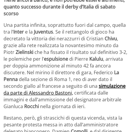
quanto successo durante il derby d’Italia di sabato
scorso
Una partita infinita, soprattutto fuori dal campo, quella
tra l’
Inter
e la
Juventus
. Se il rettangolo di gioco ha
decretato la vittoria dei nerazzurri di Cristian
Chivu
,
grazie alla rete realizzata la novantesimo minuto da
Piotr
Zielinski
che ha fissato il risultato sul definitivo 3-2,
le polemiche per l’
espulsione
di Pierre
Kalulu
, arrivata
per doppia ammonizione al minuto 42 fa ancora
discutere. Nel mirino il direttore di gara, Federico
La
Penna
della sezione di Roma 1, reo di aver dato il
secondo giallo al francese a seguito di una
simulazione
da parte di Alessandro Bastoni,
certificata dalle
immagini e dall’ammissione del designatore arbitrale
Gianluca
Rocchi
nella giornata di ieri.
Restano, però, gli strascichi di questa vicenda, vista la
pesante protesta messa in atto dall’amministratore
delegato bianconero, Damien
Comolli
, e dal dirigente