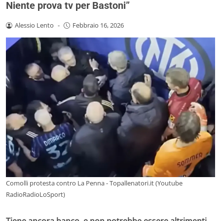
Niente prova tv per Bastoni”
Alessio Lento
-
Febbraio 16, 2026
Comolli protesta contro La Penna - Topallenatori.it (Youtube
RadioRadioLoSport)
Tiene ancora banco, e non potrebbe essere altrimenti,