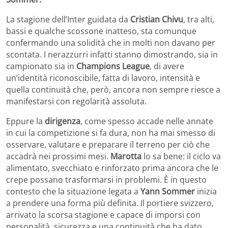
La stagione dell’Inter guidata da
Cristian Chivu
, tra alti,
bassi e qualche scossone inatteso, sta comunque
confermando una solidità che in molti non davano per
scontata. I nerazzurri infatti stanno dimostrando, sia in
campionato sia in
Champions League
, di avere
un’identità riconoscibile, fatta di lavoro, intensità e
quella continuità che, però, ancora non sempre riesce a
manifestarsi con regolarità assoluta.
Eppure la
dirigenza
, come spesso accade nelle annate
in cui la competizione si fa dura, non ha mai smesso di
osservare, valutare e preparare il terreno per ciò che
accadrà nei prossimi mesi.
Marotta
lo sa bene: il ciclo va
alimentato, svecchiato e rinforzato prima ancora che le
crepe possano trasformarsi in problemi. È in questo
contesto che la situazione legata a
Yann Sommer
inizia
a prendere una forma più definita. Il portiere svizzero,
arrivato la scorsa stagione e capace di imporsi con
personalità, sicurezza e una continuità che ha dato