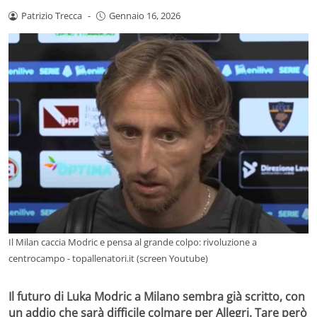
Patrizio Trecca
-
Gennaio 16, 2026
Il Milan caccia Modric e pensa al grande colpo: rivoluzione a
centrocampo - topallenatori.it (screen Youtube)
Il futuro di Luka Modric a Milano sembra già scritto, con
un addio che sarà difficile colmare per Allegri. Tare però