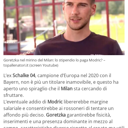
Goretzka nel mirino del Milan: lo stipendio lo paga Modric? –
topallenatori.it (screen Youtube)
L’ex
Schalke 04
, campione d’Europa nel 2020 con il
Bayern, non è più un titolare inamovibile, e questo ha
aperto uno spiraglio che il
Milan
sta cercando di
sfruttare.
L’eventuale addio di
Modric
libererebbe margine
salariale e consentirebbe ai rossoneri di tentare un
affondo più deciso.
Goretzka
garantirebbe fisicità,
inserimenti e una presenza dominante in mezzo al
campo, caratteristiche diverse rispetto al croato ma utili