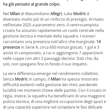
ha già pensato al grande colpo.
Nel
Milan
di Massimiliano
Allegri
, Luka
Modric
è
diventato molto più di un rinforzo di prestigio. Arrivato
nell’estate 2025 a parametro zero, il centrocampista
croato ha assunto rapidamente un ruolo centrale nella
gestione tecnica e mentale della squadra. I numeri
raccontano una presenza tutt’altro che marginale:
14
presenze
in Serie A, circa 650 minuti giocati, 1 gol e 3
assist in campionato, a cui si aggiungono 7 apparizioni
nelle coppe con altri 2 passaggi decisivi. Dati che, da
soli, non spiegano fino in fondo il suo impatto.
La vera differenza emerge nel rendimento collettivo.
Senza
Modric
in campo, il
Milan
ha spesso mostrato
difficoltà evidenti nella gestione dei ritmi, perdendo
lucidità nei momenti chiave delle partite. Con il croato in
regia, invece, la squadra ha beneficiato di una maggiore
pulizia tecnica, di una migliore occupazione degli spazi e
di una capacità superiore nel congelare le fasi delicate