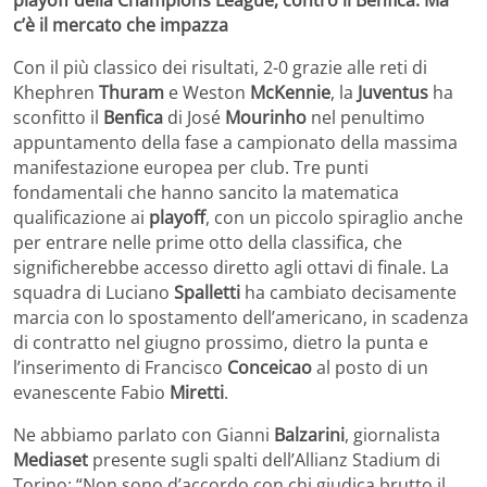
c’è il mercato che impazza
Con il più classico dei risultati, 2-0 grazie alle reti di
Khephren
Thuram
e Weston
McKennie
, la
Juventus
ha
sconfitto il
Benfica
di José
Mourinho
nel penultimo
appuntamento della fase a campionato della massima
manifestazione europea per club. Tre punti
fondamentali che hanno sancito la matematica
qualificazione ai
playoff
, con un piccolo spiraglio anche
per entrare nelle prime otto della classifica, che
significherebbe accesso diretto agli ottavi di finale. La
squadra di Luciano
Spalletti
ha cambiato decisamente
marcia con lo spostamento dell’americano, in scadenza
di contratto nel giugno prossimo, dietro la punta e
l’inserimento di Francisco
Conceicao
al posto di un
evanescente Fabio
Miretti
.
Ne abbiamo parlato con Gianni
Balzarini
, giornalista
Mediaset
presente sugli spalti dell’Allianz Stadium di
Torino: “Non sono d’accordo con chi giudica brutto il