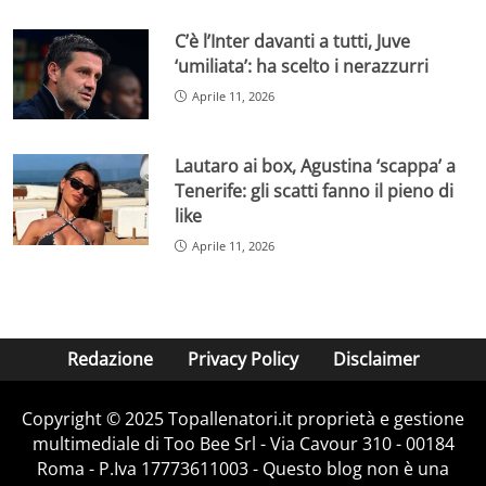
C’è l’Inter davanti a tutti, Juve
‘umiliata’: ha scelto i nerazzurri
Aprile 11, 2026
Lautaro ai box, Agustina ‘scappa’ a
Tenerife: gli scatti fanno il pieno di
like
Aprile 11, 2026
Redazione
Privacy Policy
Disclaimer
Copyright © 2025 Topallenatori.it proprietà e gestione
multimediale di Too Bee Srl - Via Cavour 310 - 00184
Roma - P.Iva 17773611003 - Questo blog non è una