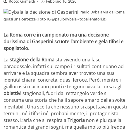
Rocco Grimaldi
-
Febbraio 10, 2026
Paulo Dybala via da Roma,
quasi una certezza (Foto IG @paulodybala - topallenatori.it)
La Roma corre in campionato ma una decisione
durissima di Gasperini scuote l’ambiente e gela tifosi e
spogliatoio.
La
stagione della Roma
sta vivendo una fase
paradossale, infatti sul campo i risultati continuano ad
arrivare e la squadra sembra aver trovato una sua
identità chiara, concreta, quasi feroce. Però, mentre i
giallorossi macinano punti e tengono viva la corsa agli
obiettivi
stagionali, fuori dal rettangolo verde si
consuma una storia che ha il sapore amaro delle svolte
inevitabili. Una scelta che nessuno si aspettava in questi
termini, né i tifosi né, probabilmente, il protagonista
stesso. L’aria che si respira a
Trigoria
non è più quella
romantica dei grandi sogni, ma quella molto più fredda