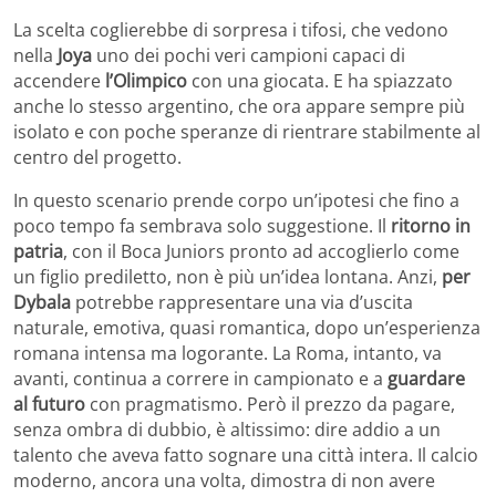
La scelta coglierebbe di sorpresa i tifosi, che vedono
nella
Joya
uno dei pochi veri campioni capaci di
accendere
l’Olimpico
con una giocata. E ha spiazzato
anche lo stesso argentino, che ora appare sempre più
isolato e con poche speranze di rientrare stabilmente al
centro del progetto.
In questo scenario prende corpo un’ipotesi che fino a
poco tempo fa sembrava solo suggestione. Il
ritorno in
patria
, con il Boca Juniors pronto ad accoglierlo come
un figlio prediletto, non è più un’idea lontana. Anzi,
per
Dybala
potrebbe rappresentare una via d’uscita
naturale, emotiva, quasi romantica, dopo un’esperienza
romana intensa ma logorante. La Roma, intanto, va
avanti, continua a correre in campionato e a
guardare
al futuro
con pragmatismo. Però il prezzo da pagare,
senza ombra di dubbio, è altissimo: dire addio a un
talento che aveva fatto sognare una città intera. Il calcio
moderno, ancora una volta, dimostra di non avere