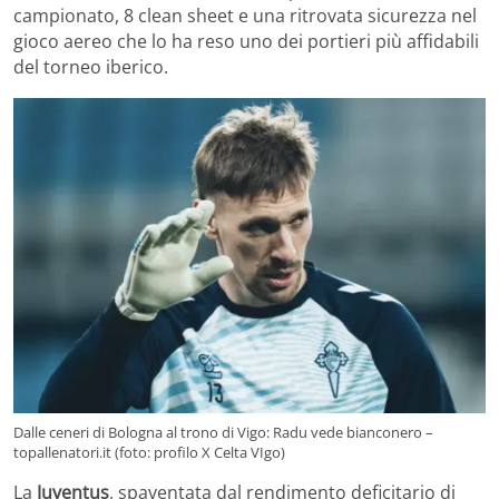
campionato, 8 clean sheet e una ritrovata sicurezza nel
gioco aereo che lo ha reso uno dei portieri più affidabili
del torneo iberico.
Dalle ceneri di Bologna al trono di Vigo: Radu vede bianconero –
topallenatori.it (foto: profilo X Celta VIgo)
La
Juventus
, spaventata dal rendimento deficitario di