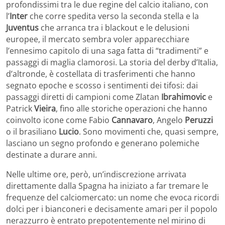
profondissimi tra le due regine del calcio italiano, con
l’
Inter
che corre spedita verso la seconda stella e la
Juventus
che arranca tra i blackout e le delusioni
europee, il mercato sembra voler apparecchiare
l’ennesimo capitolo di una saga fatta di “tradimenti” e
passaggi di maglia clamorosi. La storia del derby d’Italia,
d’altronde, è costellata di trasferimenti che hanno
segnato epoche e scosso i sentimenti dei tifosi: dai
passaggi diretti di campioni come Zlatan
Ibrahimovic
e
Patrick
Vieira
, fino alle storiche operazioni che hanno
coinvolto icone come Fabio
Cannavaro
, Angelo
Peruzzi
o il brasiliano
Lucio
. Sono movimenti che, quasi sempre,
lasciano un segno profondo e generano polemiche
destinate a durare anni.
Nelle ultime ore, però, un’indiscrezione arrivata
direttamente dalla Spagna ha iniziato a far tremare le
frequenze del calciomercato: un nome che evoca ricordi
dolci per i bianconeri e decisamente amari per il popolo
nerazzurro è entrato prepotentemente nel mirino di