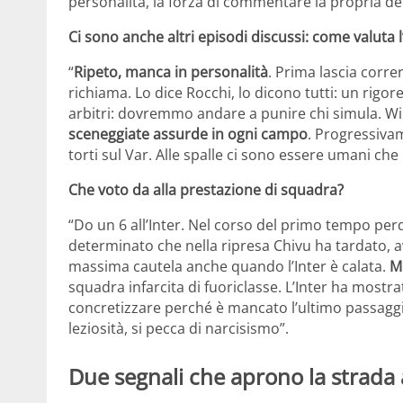
personalità, la forza di commentare la propria de
Ci sono anche altri episodi discussi: come valuta 
“
Ripeto, manca in personalità
. Prima lascia correr
richiama. Lo dice Rocchi, lo dicono tutti: un rigor
arbitri: dovremmo andare a punire chi simula. Wirtz
sceneggiate assurde in ogni campo
. Progressivam
torti sul Var. Alle spalle ci sono essere umani che 
Che voto da alla prestazione di squadra?
“Do un 6 all’Inter. Nel corso del primo tempo per
determinato che nella ripresa Chivu ha tardato, a
massima cautela anche quando l’Inter è calata.
M
squadra infarcita di fuoriclasse. L’Inter ha mostr
concretizzare perché è mancato l’ultimo passaggio
leziosità, si pecca di narcisismo”.
Due segnali che aprono la strada 