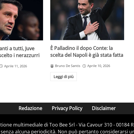
È Palladino il dopo Conte: la
anti a tutti, Juve
scelta del Napoli è già stata fatta
 scelto i nerazzurri
Bruno De Santis
Aprile 10, 2026
Aprile 11, 2026
Leggi di più
Redazione
Privacy Policy
Disclaimer
stione multimediale di Too Bee Srl - Via Cavour 310 - 00184
 senza alcuna periodicità. Non può pertanto considerarsi un 