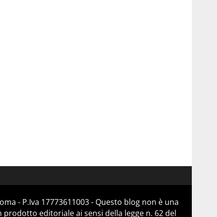
 Roma - P.Iva 17773611003 - Questo blog non è una
prodotto editoriale ai sensi della legge n. 62 del