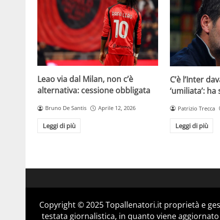
Leao via dal Milan, non c’è
C’è l’Inter dav
alternativa: cessione obbligata
‘umiliata’: ha
Bruno De Santis
Aprile 12, 2026
Patrizio Trecca
Leggi di più
Leggi di più
Copyright © 2025 Topallenatori.it proprietà e ge
testata giornalistica, in quanto viene aggiornato