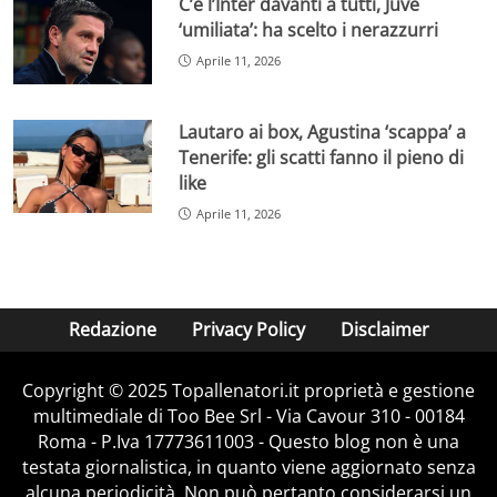
C’è l’Inter davanti a tutti, Juve
‘umiliata’: ha scelto i nerazzurri
Aprile 11, 2026
Lautaro ai box, Agustina ‘scappa’ a
Tenerife: gli scatti fanno il pieno di
like
Aprile 11, 2026
Redazione
Privacy Policy
Disclaimer
Copyright © 2025 Topallenatori.it proprietà e gestione
multimediale di Too Bee Srl - Via Cavour 310 - 00184
Roma - P.Iva 17773611003 - Questo blog non è una
testata giornalistica, in quanto viene aggiornato senza
alcuna periodicità. Non può pertanto considerarsi un