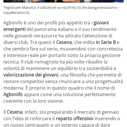
Tegola per Marotta: il calciatore va via (Foto IG @valanganerazzurra –
topallenatori.it)
Agbonifo è uno dei profili più appetiti tra i
giovani
emergenti
del panorama italiano e il suo rendimento
nelle giovanili nerazzurre ha attirato l’attenzione di
diversi club. Tra questi il
Cesena
, che milita
in Serie B
e
che sembra fare sul serio, muovendosi con concretezza
e interesse reale per portarlo sotto la propria gestione
tecnica. Il club romagnolo ha più volte ribadito la
volontà di mantenere un equilibrio tra sostenibilità e
valorizzazione dei giovani
, una filosofia che permette di
restare competitivi senza rinunciare a una progettualità
moderna. È proprio in questo quadro che il nome di
Agbonifo
appare come una soluzione perfettamente
coerente con la loro visione.
Il
Cesena
, infatti, sta preparando il mercato di gennaio
con l’idea di rinforzare il
reparto offensivo
inserendo o
un nuovo centravanti o un esterno capace di dare