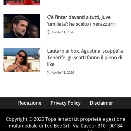
C’è l’Inter davanti a tutti, Juve
‘umiliata’: ha scelto i nerazzurri
Aprile 11, 2026
Lautaro ai box, Agustina ‘scappa’ a
Tenerife: gli scatti fanno il pieno di
like
Aprile 11, 2026
Redazione
Privacy Policy
Disclaimer
Copyright © 2025 Topallenatori.it proprietà e gestione
multimediale di Too Bee Srl - Via Cavour 310 - 00184