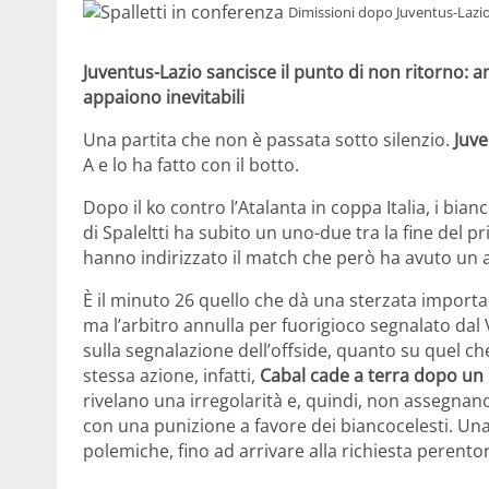
Dimissioni dopo Juventus-Lazio
Juventus-Lazio sancisce il punto di non ritorno: 
appaiono inevitabili
Una partita che non è passata sotto silenzio.
Juve
A e lo ha fatto con il botto.
Dopo il ko contro l’Atalanta in coppa Italia, i bia
di Spaleltti ha subito un uno-due tra la fine del 
hanno indirizzato il match che però ha avuto un al
È il minuto 26 quello che dà una sterzata importa
ma l’arbitro annulla per fuorigioco segnalato dal
sulla segnalazione dell’offside, quanto su quel ch
stessa azione, infatti,
Cabal cade a terra dopo un i
rivelano una irregolarità e, quindi, non assegnano 
con una punizione a favore dei biancocelesti. Una
polemiche, fino ad arrivare alla richiesta perento