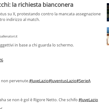
chi: la richiesta bianconera
entus su X, protestando contro la mancata assegnazione
tro indirizzo al match.
allenatori.it
ggettivi in base a chi guarda lo schermo.
26
a non pervenute.
#JuveLazio
#JuventusLazio
#SerieA
ha se non è gol è Rigore Netto. Che schifo
#JuveLazio