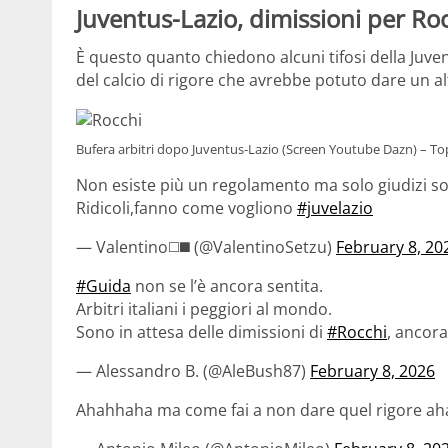
Juventus-Lazio, dimissioni per Roc
È questo quanto chiedono alcuni tifosi della Juv
del calcio di rigore che avrebbe potuto dare un al
Bufera arbitri dopo Juventus-Lazio (Screen Youtube Dazn) – Top
Non esiste più un regolamento ma solo giudizi so
Ridicoli,fanno come vogliono
#juvelazio
— Valentino◻️◼️ (@ValentinoSetzu)
February 8, 20
#Guida
non se l’è ancora sentita.
Arbitri italiani i peggiori al mondo.
Sono in attesa delle dimissioni di
#Rocchi
, ancor
— Alessandro B. (@AleBush87)
February 8, 2026
Ahahhaha ma come fai a non dare quel rigore aha