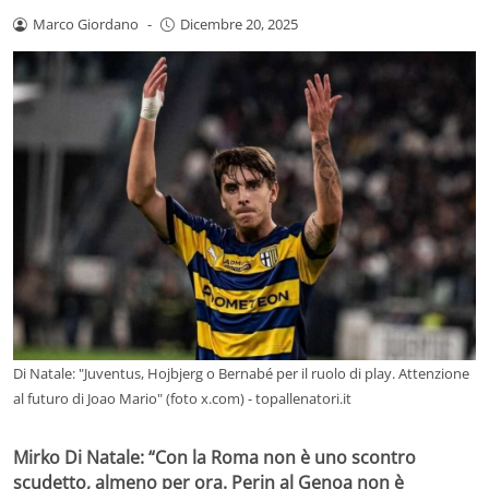
Marco Giordano
-
Dicembre 20, 2025
Di Natale: "Juventus, Hojbjerg o Bernabé per il ruolo di play. Attenzione
al futuro di Joao Mario" (foto x.com) - topallenatori.it
Mirko Di Natale: “Con la Roma non è uno scontro
scudetto, almeno per ora. Perin al Genoa non è