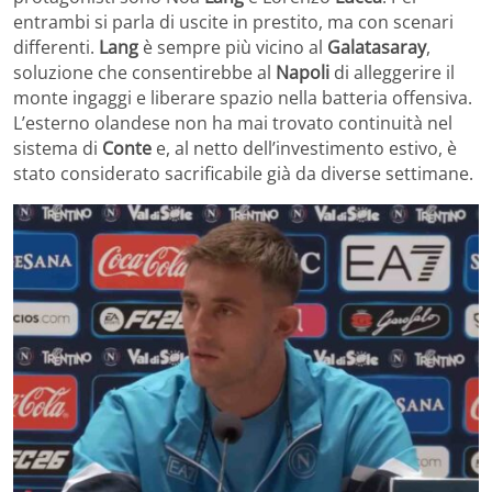
entrambi si parla di uscite in prestito, ma con scenari
differenti.
Lang
è sempre più vicino al
Galatasaray
,
soluzione che consentirebbe al
Napoli
di alleggerire il
monte ingaggi e liberare spazio nella batteria offensiva.
L’esterno olandese non ha mai trovato continuità nel
sistema di
Conte
e, al netto dell’investimento estivo, è
stato considerato sacrificabile già da diverse settimane.