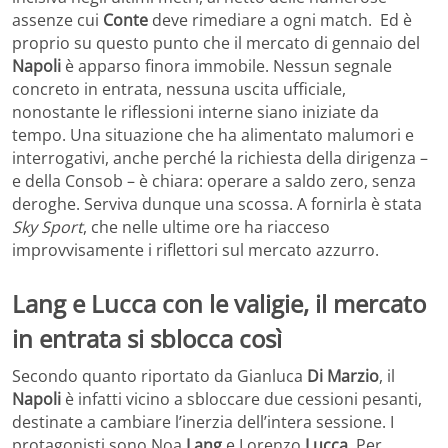
assenze cui
Conte
deve rimediare a ogni match. Ed è
proprio su questo punto che il mercato di gennaio del
Napoli
è apparso finora immobile. Nessun segnale
concreto in entrata, nessuna uscita ufficiale,
nonostante le riflessioni interne siano iniziate da
tempo. Una situazione che ha alimentato malumori e
interrogativi, anche perché la richiesta della dirigenza –
e della Consob – è chiara: operare a saldo zero, senza
deroghe. Serviva dunque una scossa. A fornirla è stata
Sky Sport
, che nelle ultime ore ha riacceso
improvvisamente i riflettori sul mercato azzurro.
Lang e Lucca con le valigie, il mercato
in entrata si sblocca così
Secondo quanto riportato da Gianluca
Di
Marzio
, il
Napoli
è infatti vicino a sbloccare due cessioni pesanti,
destinate a cambiare l’inerzia dell’intera sessione. I
protagonisti sono Noa
Lang
e Lorenzo
Lucca
. Per