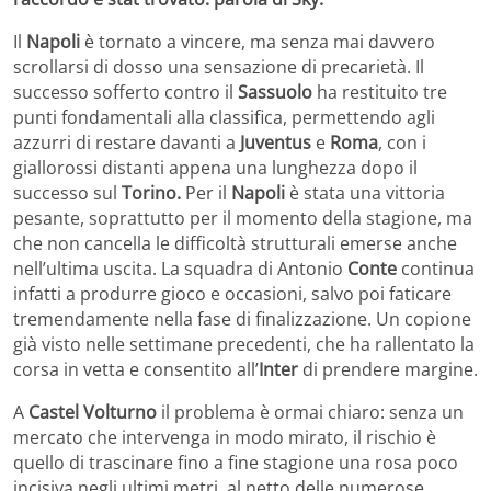
Il
Napoli
è tornato a vincere, ma senza mai davvero
scrollarsi di dosso una sensazione di precarietà. Il
successo sofferto contro il
Sassuolo
ha restituito tre
punti fondamentali alla classifica, permettendo agli
azzurri di restare davanti a
Juventus
e
Roma
, con i
giallorossi distanti appena una lunghezza dopo il
successo sul
Torino.
Per il
Napoli
è stata una vittoria
pesante, soprattutto per il momento della stagione, ma
che non cancella le difficoltà strutturali emerse anche
nell’ultima uscita. La squadra di Antonio
Conte
continua
infatti a produrre gioco e occasioni, salvo poi faticare
tremendamente nella fase di finalizzazione. Un copione
già visto nelle settimane precedenti, che ha rallentato la
corsa in vetta e consentito all’
Inter
di prendere margine.
A
Castel
Volturno
il problema è ormai chiaro: senza un
mercato che intervenga in modo mirato, il rischio è
quello di trascinare fino a fine stagione una rosa poco
incisiva negli ultimi metri, al netto delle numerose