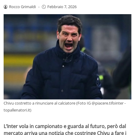
Rocco Grimaldi
-
Febbraio 7, 2026
Chivu costretto a rinunciare al calciatore (Foto IG @piacere.tifointer -
topallenatori.it)
L’Inter vola in campionato e guarda al futuro, però dal
mercato arriva una notizia che costringe Chivu a fare i