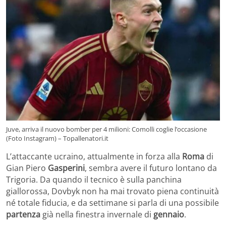
Juve, arriva il nuovo bomber per 4 milioni: Comolli coglie l’occasione
(Foto Instagram) – Topallenatori.it
L’attaccante ucraino, attualmente in forza alla
Roma
di
Gian Piero
Gasperini
, sembra avere il futuro lontano da
Trigoria. Da quando il tecnico è sulla panchina
giallorossa, Dovbyk non ha mai trovato piena continuità
né totale fiducia, e da settimane si parla di una possibile
partenza
già nella finestra invernale di
gennaio
.