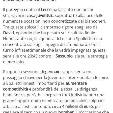
Il pareggio contro il
Lecce
ha lasciato non pochi
strascichi in casa
Juventus
, soprattutto alla luce delle
numerose occasioni non concretizzate dai bianconeri.
Tra queste spicca il clamoroso rigore sbagliato da
David
, episodio che ha pesato sul risultato finale.
Nonostante ciò, la squadra di Luciano Spalletti resta
concentrata sia sugli impegni di campionato, con il
turno infrasettimanale che la vedrà impegnata questa
sera alle ore 20:45 contro il
Sassuolo
, sia sulle strategie
di
mercato
.
Proprio la sessione di
gennaio
rappresenta un
passaggio chiave per la Juventus, intenzionata a fornire
a Spalletti innesti importanti per
aumentare
competitività
e profondità della rosa. La dirigenza
bianconera, però, ha sorpreso tutti individuando una
grande opportunità di mercato: un possibile colpo in
attacco a costi contenuti, circa
4 milioni di euro
, per
regalare al tecnico un nuovo
bomber
. Un’occasione che