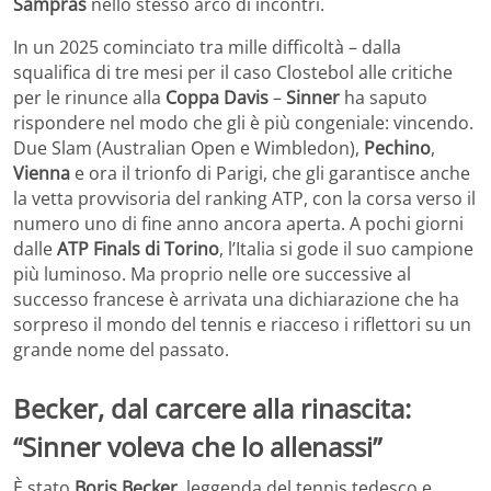
Sampras
nello stesso arco di incontri.
In un 2025 cominciato tra mille difficoltà – dalla
squalifica di tre mesi per il caso Clostebol alle critiche
per le rinunce alla
Coppa Davis
–
Sinner
ha saputo
rispondere nel modo che gli è più congeniale: vincendo.
Due Slam (Australian Open e Wimbledon),
Pechino
,
Vienna
e ora il trionfo di Parigi, che gli garantisce anche
la vetta provvisoria del ranking ATP, con la corsa verso il
numero uno di fine anno ancora aperta. A pochi giorni
dalle
ATP Finals di Torino
, l’Italia si gode il suo campione
più luminoso. Ma proprio nelle ore successive al
successo francese è arrivata una dichiarazione che ha
sorpreso il mondo del tennis e riacceso i riflettori su un
grande nome del passato.
Becker, dal carcere alla rinascita:
“Sinner voleva che lo allenassi”
È stato
Boris Becker
, leggenda del tennis tedesco e