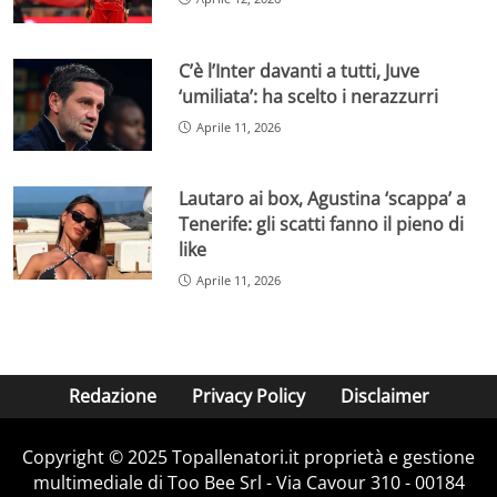
C’è l’Inter davanti a tutti, Juve
‘umiliata’: ha scelto i nerazzurri
Aprile 11, 2026
Lautaro ai box, Agustina ‘scappa’ a
Tenerife: gli scatti fanno il pieno di
like
Aprile 11, 2026
Redazione
Privacy Policy
Disclaimer
Copyright © 2025 Topallenatori.it proprietà e gestione
multimediale di Too Bee Srl - Via Cavour 310 - 00184