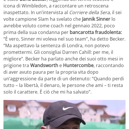
icona di Wimbledon, a raccontare un retroscena
inaspettato. In un’intervista al
Corriere della Sera
, il sei
volte campione Slam ha svelato che
Jannik Sinner
lo
avrebbe voluto come coach nel gennaio 2022, poco
prima della sua condanna per
bancarotta fraudolenta:
“È vero, Sinner mi voleva nel suo team”, ha detto Becker.
“Ma aspettavo la sentenza di Londra, non potevo
promettermi. Gli consigliai Darren Cahill: per me, il
migliore”. Becker ha parlato anche dei suoi otto mesi in
prigione tra
Wandsworth
e
Huntercombe
, raccontando
di aver avuto paura per la propria vita dopo
un’aggressione da parte di un detenuto: “Quando perdi
tutto – la libertà, il denaro, le persone che ami – ti resta
solo il carattere. È ciò che mi ha salvato”.