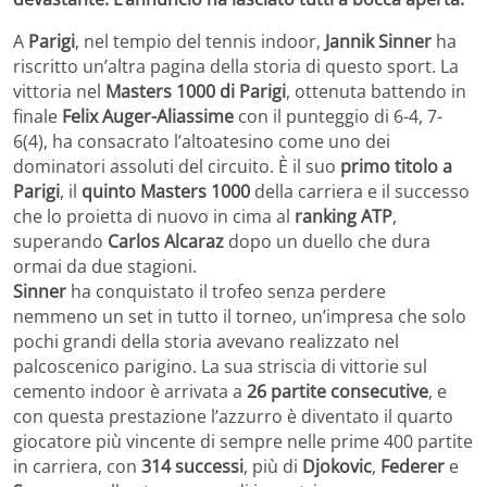
A
Parigi
, nel tempio del tennis indoor,
Jannik Sinner
ha
riscritto un’altra pagina della storia di questo sport. La
vittoria nel
Masters 1000 di Parigi
, ottenuta battendo in
finale
Felix Auger-Aliassime
con il punteggio di 6-4, 7-
6(4), ha consacrato l’altoatesino come uno dei
dominatori assoluti del circuito. È il suo
primo titolo a
Parigi
, il
quinto Masters 1000
della carriera e il successo
che lo proietta di nuovo in cima al
ranking ATP
,
superando
Carlos Alcaraz
dopo un duello che dura
ormai da due stagioni.
Sinner
ha conquistato il trofeo senza perdere
nemmeno un set in tutto il torneo, un’impresa che solo
pochi grandi della storia avevano realizzato nel
palcoscenico parigino. La sua striscia di vittorie sul
cemento indoor è arrivata a
26 partite consecutive
, e
con questa prestazione l’azzurro è diventato il quarto
giocatore più vincente di sempre nelle prime 400 partite
in carriera, con
314 successi
, più di
Djokovic
,
Federer
e