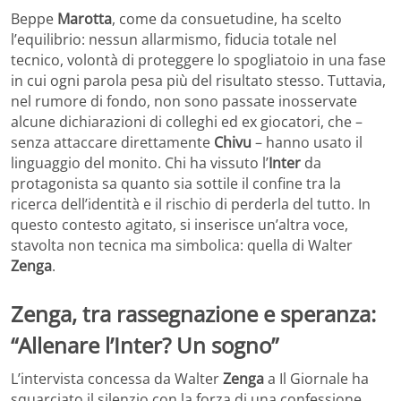
Beppe
Marotta
, come da consuetudine, ha scelto
l’equilibrio: nessun allarmismo, fiducia totale nel
tecnico, volontà di proteggere lo spogliatoio in una fase
in cui ogni parola pesa più del risultato stesso. Tuttavia,
nel rumore di fondo, non sono passate inosservate
alcune dichiarazioni di colleghi ed ex giocatori, che –
senza attaccare direttamente
Chivu
– hanno usato il
linguaggio del monito. Chi ha vissuto l’
Inter
da
protagonista sa quanto sia sottile il confine tra la
ricerca dell’identità e il rischio di perderla del tutto. In
questo contesto agitato, si inserisce un’altra voce,
stavolta non tecnica ma simbolica: quella di Walter
Zenga
.
Zenga, tra rassegnazione e speranza:
“Allenare l’Inter? Un sogno”
L’intervista concessa da Walter
Zenga
a Il Giornale ha
squarciato il silenzio con la forza di una confessione