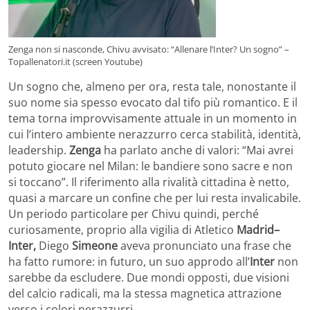
Zenga non si nasconde, Chivu avvisato: “Allenare l’Inter? Un sogno” –
Topallenatori.it (screen Youtube)
Un sogno che, almeno per ora, resta tale, nonostante il
suo nome sia spesso evocato dal tifo più romantico. E il
tema torna improvvisamente attuale in un momento in
cui l’intero ambiente nerazzurro cerca stabilità, identità,
leadership.
Zenga
ha parlato anche di valori: “Mai avrei
potuto giocare nel Milan: le bandiere sono sacre e non
si toccano”. Il riferimento alla rivalità cittadina è netto,
quasi a marcare un confine che per lui resta invalicabile.
Un periodo particolare per Chivu quindi, perché
curiosamente, proprio alla vigilia di Atletico
Madrid–
Inter,
Diego
Simeone
aveva pronunciato una frase che
ha fatto rumore: in futuro, un suo approdo all’
Inter
non
sarebbe da escludere. Due mondi opposti, due visioni
del calcio radicali, ma la stessa magnetica attrazione
verso i colori nerazzurri.