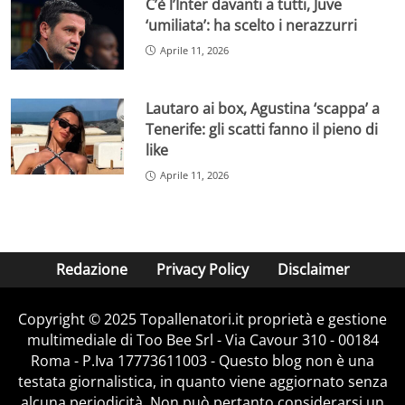
C’è l’Inter davanti a tutti, Juve
‘umiliata’: ha scelto i nerazzurri
Aprile 11, 2026
Lautaro ai box, Agustina ‘scappa’ a
Tenerife: gli scatti fanno il pieno di
like
Aprile 11, 2026
Redazione
Privacy Policy
Disclaimer
Copyright © 2025 Topallenatori.it proprietà e gestione
multimediale di Too Bee Srl - Via Cavour 310 - 00184
Roma - P.Iva 17773611003 - Questo blog non è una
testata giornalistica, in quanto viene aggiornato senza
alcuna periodicità. Non può pertanto considerarsi un