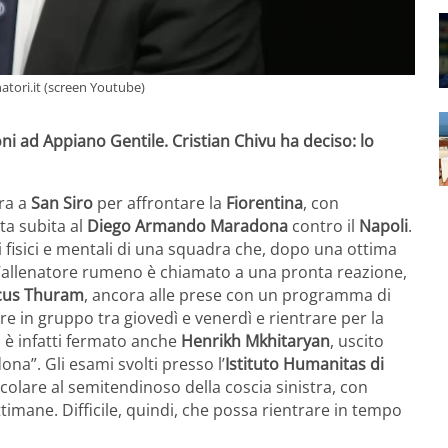
natori.it (screen Youtube)
ni ad Appiano Gentile. Cristian Chivu ha deciso: lo
ra a
San Siro
per affrontare la
Fiorentina
, con
tta subita al
Diego Armando Maradona
contro il
Napoli
.
 fisici e mentali di una squadra che, dopo una ottima
 L’allenatore rumeno è chiamato a una pronta reazione,
cus Thuram
, ancora alle prese con un programma di
e in gruppo tra giovedì e venerdì e rientrare per la
i è infatti fermato anche
Henrikh Mkhitaryan
, uscito
na”. Gli esami svolti presso l’
Istituto Humanitas di
lare al semitendinoso della coscia sinistra, con
timane. Difficile, quindi, che possa rientrare in tempo