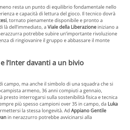
meno resta un punto di equilibrio fondamentale nello
rienza e capacità di lettura del gioco. Il tecnico dovrà
tesi
, tornato pienamente disponibile e pronto a
di là dell’immediato, a
Viale della Liberazione
iniziano a
 nerazzurra potrebbe subire un’importante rivoluzione
genza di ringiovanire il gruppo e abbassare il monte
e l’Inter davanti a un bivio
i campo, ma anche il simbolo di una squadra che si
ntrocampista armeno, 36 anni compiuti a gennaio,
 presto interrogarsi sulla sostenibilità fisica e tecnica
e sempre più spesso campioni over 35 in campo, da
Luka
rmettersi la stessa longevità. Ad
Appiano Gentile
yan
in nerazzurro potrebbe avvicinarsi alla