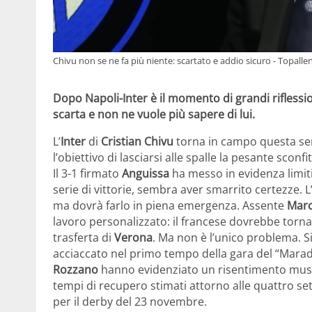
Chivu non se ne fa più niente: scartato e addio sicuro - Topalle
Dopo Napoli-Inter è il momento di grandi riflessio
scarta e non ne vuole più sapere di lui.
L’
Inter
di
Cristian Chivu
torna in campo questa se
l’obiettivo di lasciarsi alle spalle la pesante sconfi
Il 3-1 firmato
Anguissa
ha messo in evidenza limiti
serie di vittorie, sembra aver smarrito certezze.
ma dovrà farlo in piena emergenza. Assente
Mar
lavoro personalizzato: il francese dovrebbe tornar
trasferta di
Verona
. Ma non è l’unico problema. S
acciaccato nel primo tempo della gara del “Marado
Rozzano
hanno evidenziato un risentimento musco
tempi di recupero stimati attorno alle quattro set
per il derby del 23 novembre.