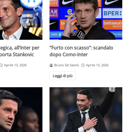
egica, all’Inter per
“Furto con scasso”: scandalo
 porta Stankovic
dopo Como-Inter
Aprile 13, 2026
Bruno De Santis
Aprile 13, 2026
Leggi di più